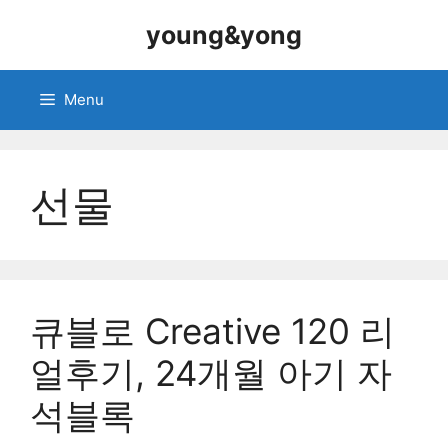
Skip
young&yong
to
content
Menu
선물
큐블로 Creative 120 리
얼후기, 24개월 아기 자
석블록