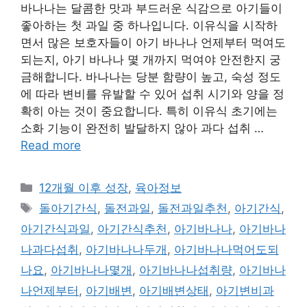
바나나는 달콤한 맛과 부드러운 식감으로 아기들이
좋아하는 첫 과일 중 하나입니다. 이유식을 시작하
면서 많은 보호자들이 아기 바나나 언제부터 먹여도
되는지, 아기 바나나 몇 개까지 먹여야 안전한지 궁
금해합니다. 바나나는 당분 함량이 높고, 숙성 정도
에 따라 변비를 유발할 수 있어 섭취 시기와 양을 정
확히 아는 것이 중요합니다. 특히 이유식 초기에는
소화 기능이 완전히 발달하지 않아 과다 섭취 …
Read more
Categories
12개월 이후 성장
,
육아정보
Tags
돌아기간식
,
돌전과일
,
돌전과일추천
,
아기간식
,
아기간식과일
,
아기간식추천
,
아기바나나
,
아기바나
나과다섭취
,
아기바나나두개
,
아기바나나먹어도되
나요
,
아기바나나몇개
,
아기바나나섭취량
,
아기바나
나언제부터
,
아기배변
,
아기배변상태
,
아기변비과