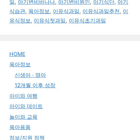
일
,
아기변비바나나
,
아기변비원인
,
아기식단
,
아기
식습관
,
육아정보
,
이유식과일
,
이유식과일추천
,
이
유식정보
,
이유식첫과일
,
이유식초기과일
HOME
육아정보
신생아 · 영아
12개월 이후 성장
아이와 여행
아이와 데이트
놀이와 교육
육아용품
정보/지원 정책