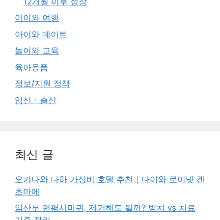
12개월 이후 성장
아이와 여행
아이와 데이트
놀이와 교육
육아용품
정보/지원 정책
임신ㆍ출산
최신 글
오키나와 나하 가성비 호텔 추천｜다이와 로이넷 겐
초마에
임산부 편평사마귀, 제거해도 될까? 방치 vs 치료