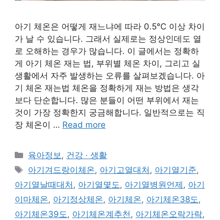
아기 체온은 어떻게 재느냐에 따라 0.5℃ 이상 차이
가 날 수 있습니다. 그래서 실제로는 정상인데도 열
로 오해하는 경우가 많습니다. 이 글에서는 정확하
게 아기 체온 재는 법, 부위별 체온 차이, 그리고 실
생활에서 자주 발생하는 오류를 살펴보겠습니다. 아
기 체온 재는법 체온을 정확하게 재는 방법은 생각
보다 단순합니다. 많은 분들이 어떤 부위에서 재는
것이 가장 정확한지 궁금해합니다. 일반적으로는 직
장 체온이 …
Read more
Categories
육아정보
,
건강 · 생활
Tags
아기겨드랑이체온
,
아기고열대처
,
아기열기준
,
아기열날때대처
,
아기열몇도
,
아기열병원언제
,
아기
이마체온
,
아기정상체온
,
아기체온
,
아기체온38도
,
아기체온39도
,
아기체온계추천
,
아기체온오락가락
,