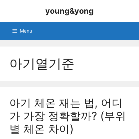
Skip
young&yong
to
content
Menu
아기열기준
아기 체온 재는 법, 어디
가 가장 정확할까? (부위
별 체온 차이)