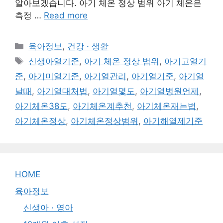
알아보겠습니다. 아기 체온 정상 범위 아기 체온은
측정 …
Read more
Categories
육아정보
,
건강 · 생활
Tags
신생아열기준
,
아기 체온 정상 범위
,
아기고열기
준
,
아기미열기준
,
아기열관리
,
아기열기준
,
아기열
날때
,
아기열대처법
,
아기열몇도
,
아기열병원언제
,
아기체온38도
,
아기체온계추천
,
아기체온재는법
,
아기체온정상
,
아기체온정상범위
,
아기해열제기준
HOME
육아정보
신생아 · 영아