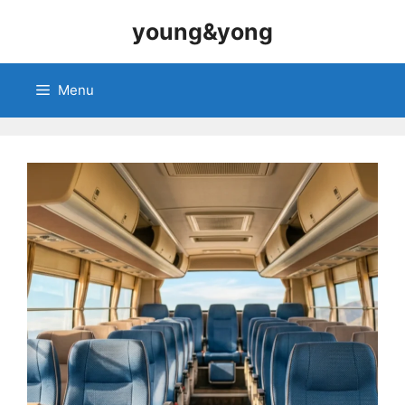
Skip
young&yong
to
content
Menu