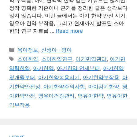
약 부작용, 아기 면역력 한약 같은 키워드는 많지만,
정작 명확한 기준이나 근거를 정리한 글은 생각보다
많지 않습니다. 이번 글에서는 아기 한약 안전 시기,
영유아 한약 부작용, 그리고 현재까지 발표된 소아
한약 연구 자료를 …
Read more
Categories
육아정보
,
신생아 · 영아
Tags
소아한약
,
소아한약연구
,
아기면역관리
,
아기면
역력한약
,
아기한약
,
아기한약 언제부터
,
아기한약
몇개월부터
,
아기한약복용시기
,
아기한약부작용
,
아
기한약안전성
,
아기한약주의사항
,
아이감기한약
,
영
아한약안전
,
영유아건강관리
,
영유아한약
,
영유아한
약부작용