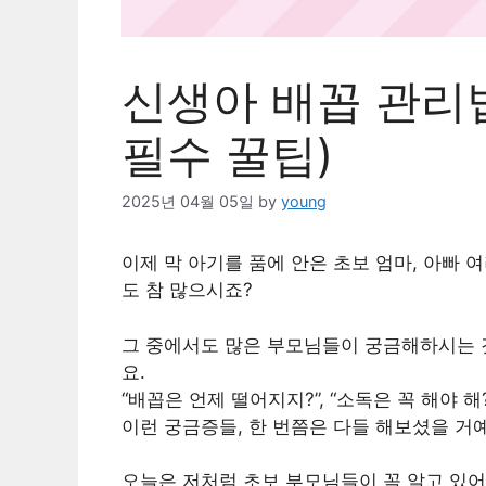
신생아 배꼽 관리법
필수 꿀팁)
2025년 04월 05일
by
young
이제 막 아기를 품에 안은 초보 엄마, 아빠
도 참 많으시죠?
그 중에서도 많은 부모님들이 궁금해하시는 것
요.
“배꼽은 언제 떨어지지?”, “소독은 꼭 해야 해
이런 궁금증들, 한 번쯤은 다들 해보셨을 거
오늘은 저처럼 초보 부모님들이 꼭 알고 있