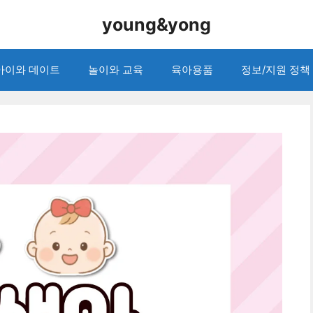
young&yong
아이와 데이트
놀이와 교육
육아용품
정보/지원 정책