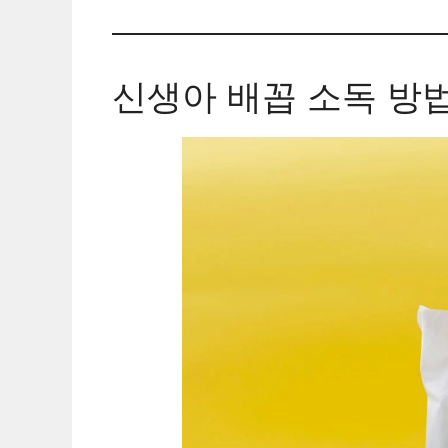
신생아 배꼽 소독 방