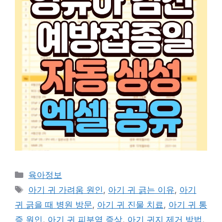
Categories
육아정보
Tags
아기 귀 가려움 원인
,
아기 귀 긁는 이유
,
아기
귀 긁을 때 병원 방문
,
아기 귀 진물 치료
,
아기 귀 통
증 원인
,
아기 귀 피부염 증상
,
아기 귀지 제거 방법
,