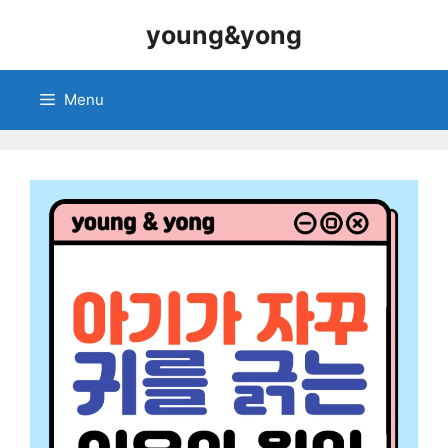
Skip
young&yong
to
content
Menu