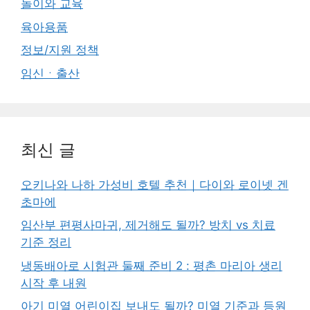
놀이와 교육
육아용품
정보/지원 정책
임신ㆍ출산
최신 글
오키나와 나하 가성비 호텔 추천｜다이와 로이넷 겐
초마에
임산부 편평사마귀, 제거해도 될까? 방치 vs 치료
기준 정리
냉동배아로 시험관 둘째 준비 2 : 평촌 마리아 생리
시작 후 내원
아기 미열 어린이집 보내도 될까? 미열 기준과 등원