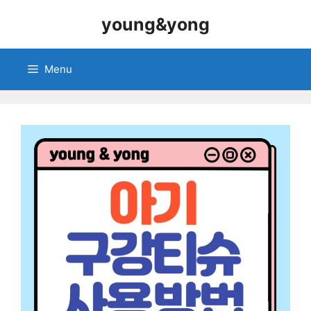
Skip
young&yong
to
content
Menu