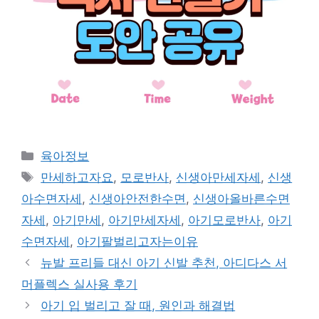
Categories
육아정보
Tags
만세하고자요
,
모로반사
,
신생아만세자세
,
신생
아수면자세
,
신생아안전한수면
,
신생아올바른수면
자세
,
아기만세
,
아기만세자세
,
아기모로반사
,
아기
수면자세
,
아기팔벌리고자는이유
뉴발 프리들 대신 아기 신발 추천, 아디다스 서
머플렉스 실사용 후기
아기 입 벌리고 잘 때, 원인과 해결법