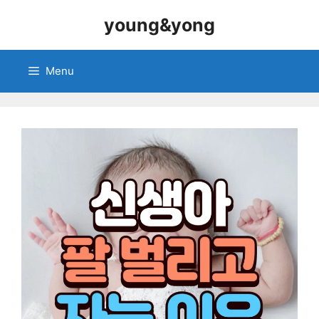
Skip
young&yong
to
content
Menu