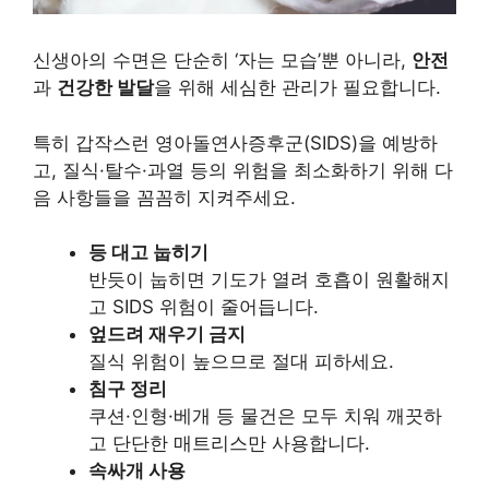
신생아의 수면은 단순히 ‘자는 모습’뿐 아니라,
안전
과
건강한 발달
을 위해 세심한 관리가 필요합니다.
특히 갑작스런 영아돌연사증후군(SIDS)을 예방하
고, 질식·탈수·과열 등의 위험을 최소화하기 위해 다
음 사항들을 꼼꼼히 지켜주세요.
등 대고 눕히기
반듯이 눕히면 기도가 열려 호흡이 원활해지
고 SIDS 위험이 줄어듭니다.
엎드려 재우기 금지
질식 위험이 높으므로 절대 피하세요.
침구 정리
쿠션·인형·베개 등 물건은 모두 치워 깨끗하
고 단단한 매트리스만 사용합니다.
속싸개 사용