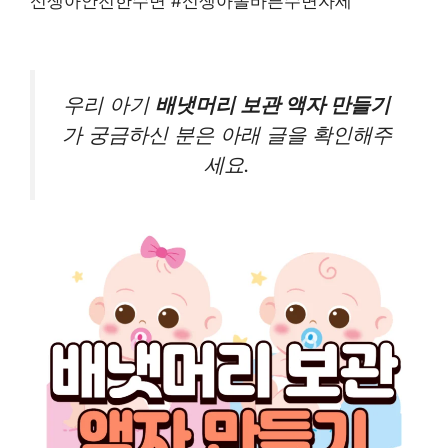
신생아안전한수면 #신생아올바른수면자세
우리 아기
배냇머리 보관 액자 만들기
가 궁금하신 분은 아래 글을 확인해주
세요.