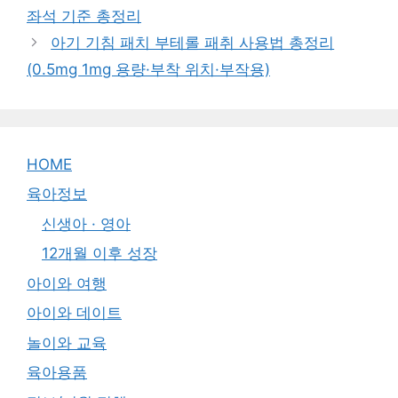
좌석 기준 총정리
아기 기침 패치 부테롤 패취 사용법 총정리
(0.5mg 1mg 용량·부착 위치·부작용)
HOME
육아정보
신생아 · 영아
12개월 이후 성장
아이와 여행
아이와 데이트
놀이와 교육
육아용품