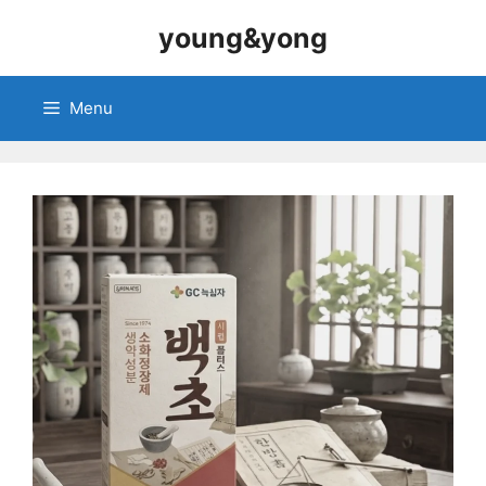
Skip
young&yong
to
content
Menu