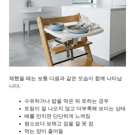
체했을 때는 보통 다음과 같은 모습이 함께 나타납
니다.
수유하거나 밥을 먹은 뒤 토하는 경우
트림이 잘 나오지 않고 더부룩해 보이는 상태
배를 만지면 단단하게 느껴짐
평소보다 보채고 잠을 잘 못 잠
먹는 양이 줄어듦