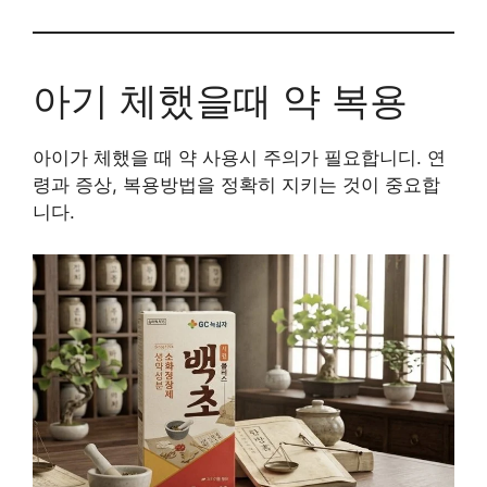
아기 체했을때 약 복용
아이가 체했을 때 약 사용시 주의가 필요합니디. 연
령과 증상, 복용방법을 정확히 지키는 것이 중요합
니다.