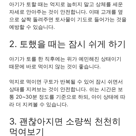
아기가 토할 때는 억지로 눕히지 말고 상체를 세운
자세로 안아주는 것이 안전합니다. 이때 고개를 옆
으로 살짝 돌려주면 토사물이 기도로 들어가는 것을
예방할 수 있습니다.
2. 토했을 때는 잠시 쉬게 하기
아기가 토를 한 직후에는 위가 예민해진 상태이기
때문에 바로 먹이지 않는 것이 좋습니다.
억지로 먹이면 구토가 반복될 수 있어 잠시 쉬면서
상태를 지켜보는 것이 안전합니다. 쉬는 시간은 보
통 20~30분 정도를 기준으로 하되, 아이 상태에 따
라 더 지켜볼 수 있습니다.
3. 괜찮아지면 소량씩 천천히
먹여보기