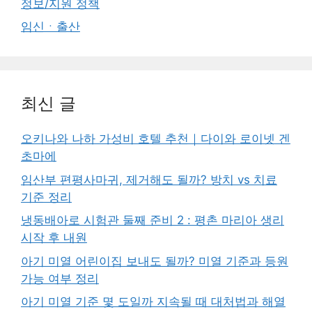
정보/지원 정책
임신ㆍ출산
최신 글
오키나와 나하 가성비 호텔 추천｜다이와 로이넷 겐
초마에
임산부 편평사마귀, 제거해도 될까? 방치 vs 치료
기준 정리
냉동배아로 시험관 둘째 준비 2 : 평촌 마리아 생리
시작 후 내원
아기 미열 어린이집 보내도 될까? 미열 기준과 등원
가능 여부 정리
아기 미열 기준 몇 도일까 지속될 때 대처법과 해열