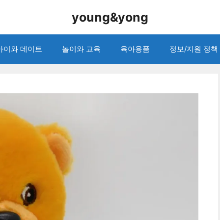
young&yong
아이와 데이트
놀이와 교육
육아용품
정보/지원 정책