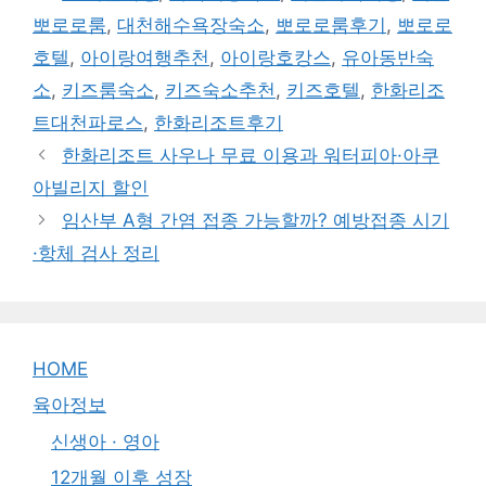
뽀로로룸
,
대천해수욕장숙소
,
뽀로로룸후기
,
뽀로로
호텔
,
아이랑여행추천
,
아이랑호캉스
,
유아동반숙
소
,
키즈룸숙소
,
키즈숙소추천
,
키즈호텔
,
한화리조
트대천파로스
,
한화리조트후기
한화리조트 사우나 무료 이용과 워터피아·아쿠
아빌리지 할인
임산부 A형 간염 접종 가능할까? 예방접종 시기
·항체 검사 정리
HOME
육아정보
신생아 · 영아
12개월 이후 성장