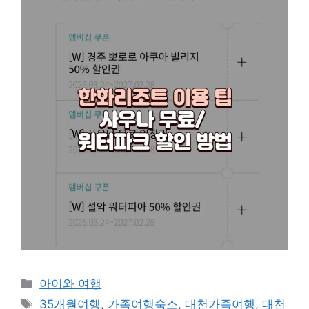
Categories
아이와 여행
Tags
35개월여행
,
가족여행숙소
,
대천가족여행
,
대천