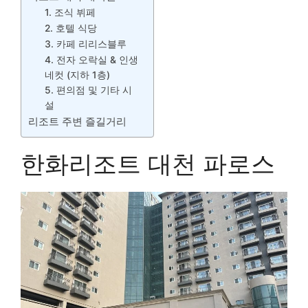
1. 조식 뷔페
2. 호텔 식당
3. 카페 리리스블루
4. 전자 오락실 & 인생
네컷 (지하 1층)
5. 편의점 및 기타 시
설
리조트 주변 즐길거리
한화리조트 대천 파로스