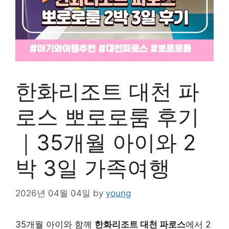
한화리조트 대천 파
로스 뽀로로룸 후기
｜35개월 아이와 2
박 3일 가족여행
2026년 04월 04일
by
young
35개월 아이와 함께
한화리조트 대천 파로스
에서 2