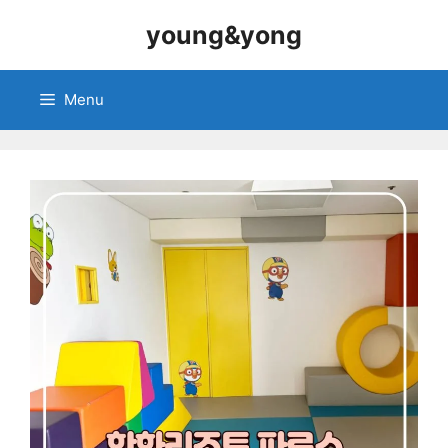
Skip
young&yong
to
content
Menu