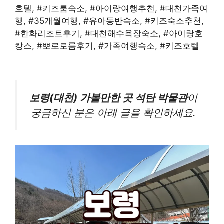
호텔, #키즈룸숙소, #아이랑여행추천, #대천가족여
행, #35개월여행, #유아동반숙소, #키즈숙소추천,
#한화리조트후기, #대천해수욕장숙소, #아이랑호
캉스, #뽀로로룸후기, #가족여행숙소, #키즈호텔
보령(대천) 가볼만한 곳 석탄 박물관
이
궁금하신 분은 아래 글을 확인하세요.