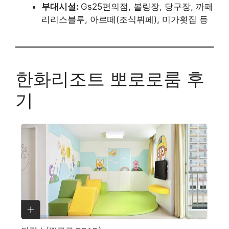
부대시설:
Gs25편의점, 볼링장, 당구장, 까페
리리스블루, 아르떼(조식뷔페), 미가횟집 등
한화리조트 뽀로로룸 후
기