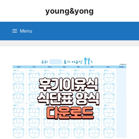
Skip
young&yong
to
content
Menu