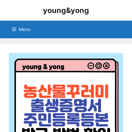
Skip
young&yong
to
content
Menu