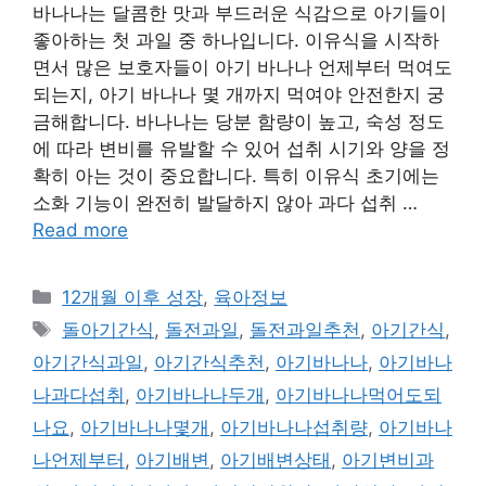
바나나는 달콤한 맛과 부드러운 식감으로 아기들이
좋아하는 첫 과일 중 하나입니다. 이유식을 시작하
면서 많은 보호자들이 아기 바나나 언제부터 먹여도
되는지, 아기 바나나 몇 개까지 먹여야 안전한지 궁
금해합니다. 바나나는 당분 함량이 높고, 숙성 정도
에 따라 변비를 유발할 수 있어 섭취 시기와 양을 정
확히 아는 것이 중요합니다. 특히 이유식 초기에는
소화 기능이 완전히 발달하지 않아 과다 섭취 …
Read more
Categories
12개월 이후 성장
,
육아정보
Tags
돌아기간식
,
돌전과일
,
돌전과일추천
,
아기간식
,
아기간식과일
,
아기간식추천
,
아기바나나
,
아기바나
나과다섭취
,
아기바나나두개
,
아기바나나먹어도되
나요
,
아기바나나몇개
,
아기바나나섭취량
,
아기바나
나언제부터
,
아기배변
,
아기배변상태
,
아기변비과