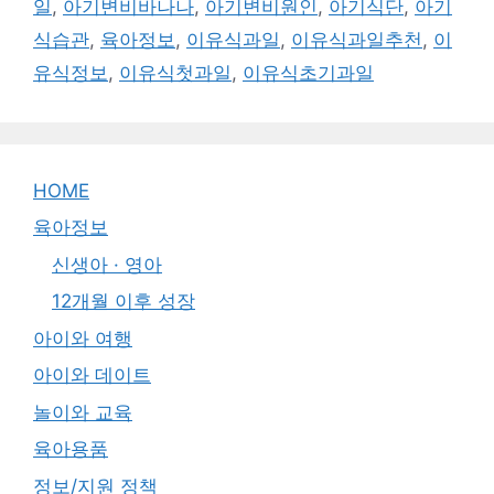
일
,
아기변비바나나
,
아기변비원인
,
아기식단
,
아기
식습관
,
육아정보
,
이유식과일
,
이유식과일추천
,
이
유식정보
,
이유식첫과일
,
이유식초기과일
HOME
육아정보
신생아 · 영아
12개월 이후 성장
아이와 여행
아이와 데이트
놀이와 교육
육아용품
정보/지원 정책