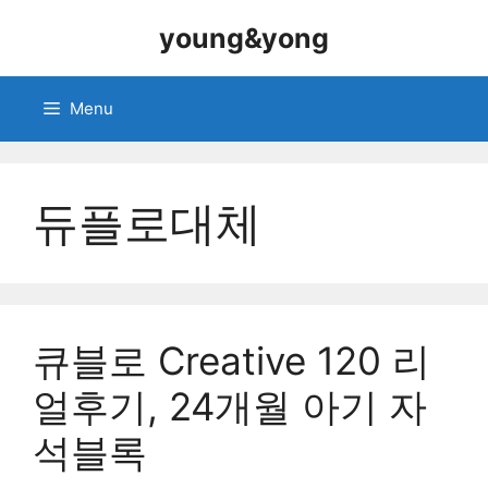
Skip
young&yong
to
content
Menu
듀플로대체
큐블로 Creative 120 리
얼후기, 24개월 아기 자
석블록