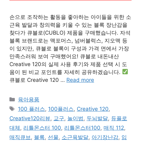
손으로 조작하는 활동을 좋아하는 아이들을 위한 소
근육 발달과 창의력을 키울 수 있는 블록 장난감을
찾다가 큐블로(CUBLO) 제품을 구매했습니다. 자석
블록 브랜드로는 맥포머스, 넘버블럭스, 지오맥 등
이 있지만, 큐블로 블록이 구성과 가격 면에서 가장
만족스러워 보여 구매했어요! 큐블로 내돈내산
Creative 120의 실제 사용 후기와 제품 선택 시 도
움이 된 비교 포인트를 자세히 공유하겠습니다.
큐블로 Creative 120 …
Read more
Categories
육아용품
Tags
100 플러스
,
100플러스
,
Creative 120
,
Creative120리뷰
,
교구
,
놀이법
,
두뇌발달
,
듀플로
대체
,
리틀몬스터 100
,
리틀몬스터100
,
매직 112
,
매직큐브
,
블록
,
선물
,
소근육발달
,
아기장난감
,
입