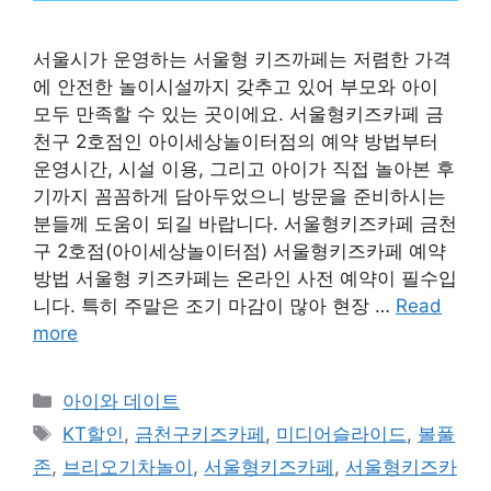
서울시가 운영하는 서울형 키즈까페는 저렴한 가격
에 안전한 놀이시설까지 갖추고 있어 부모와 아이
모두 만족할 수 있는 곳이에요. 서울형키즈카페 금
천구 2호점인 아이세상놀이터점의 예약 방법부터
운영시간, 시설 이용, 그리고 아이가 직접 놀아본 후
기까지 꼼꼼하게 담아두었으니 방문을 준비하시는
분들께 도움이 되길 바랍니다. 서울형키즈카페 금천
구 2호점(아이세상놀이터점) 서울형키즈카페 예약
방법 서울형 키즈카페는 온라인 사전 예약이 필수입
니다. 특히 주말은 조기 마감이 많아 현장 …
Read
more
Categories
아이와 데이트
Tags
KT할인
,
금천구키즈카페
,
미디어슬라이드
,
볼풀
존
,
브리오기차놀이
,
서울형키즈카페
,
서울형키즈카