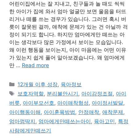
어린이집에서는 잘 지내고, 친구들과 놀 때도 씩씩
한 아이가 집에 와서 엄마 얼굴만 보면 울음을 터뜨
리거나 떼를 쓰는 경우가 있습니다. 그러면 혹시 버
릇이 잘못된 걸까, 애착에 문제가 있는 건 아닐까 걱
정이 되기도 합니다. 하지만 엄마에게만 떼쓰는 아
이는 생각보다 많은 가정에서 보이는 모습입니다.
왜 이런 행동을 보이는지, 아이 마음에는 어떤 이유
가 있는지 쉽게 풀어 알아보겠습니다. 왜 엄마에게
만 …
Read more
Categories
12개월 이후 성장
,
육아정보
Tags
보호자역할
,
분리불안시기
,
아이감정조절
,
아이
버릇
,
아이부모선호
,
아이애착형성
,
아이정서발달
,
아이행동이해
,
아이훈육방법
,
안정애착
,
애착문제
,
엄마껌딱지
,
엄마에게만떼쓰는아이
,
육아고민
,
특정
사람에게만떼쓰기