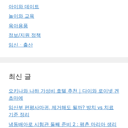
아이와 데이트
놀이와 교육
육아용품
정보/지원 정책
임신ㆍ출산
최신 글
오키나와 나하 가성비 호텔 추천｜다이와 로이넷 겐
초마에
임산부 편평사마귀, 제거해도 될까? 방치 vs 치료
기준 정리
냉동배아로 시험관 둘째 준비 2 : 평촌 마리아 생리