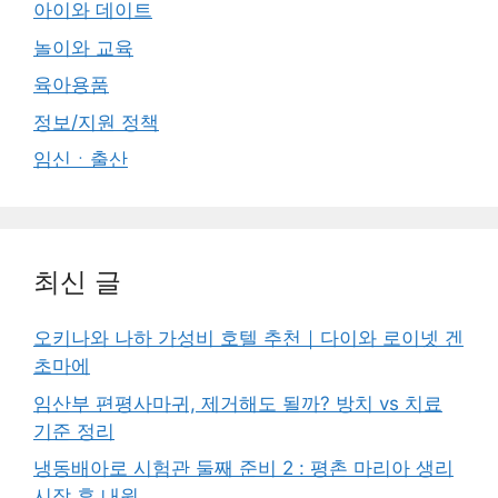
아이와 데이트
놀이와 교육
육아용품
정보/지원 정책
임신ㆍ출산
최신 글
오키나와 나하 가성비 호텔 추천｜다이와 로이넷 겐
초마에
임산부 편평사마귀, 제거해도 될까? 방치 vs 치료
기준 정리
냉동배아로 시험관 둘째 준비 2 : 평촌 마리아 생리
시작 후 내원