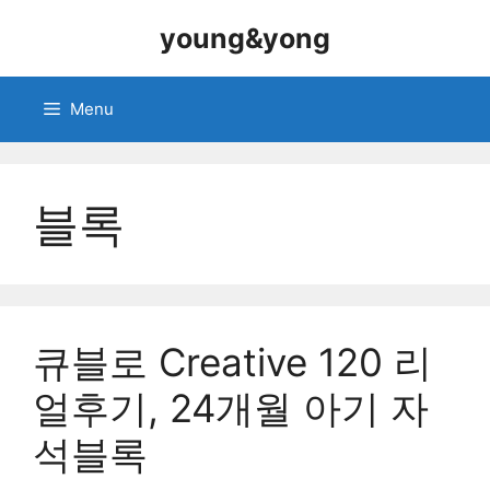
Skip
young&yong
to
content
Menu
블록
큐블로 Creative 120 리
얼후기, 24개월 아기 자
석블록