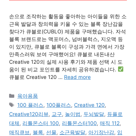
손으로 조작하는 활동을 좋아하는 아이들을 위한 소
근육 발달과 창의력을 키울 수 있는 블록 장난감을
찾다가 큐블로(CUBLO) 제품을 구매했습니다. 자석
블록 브랜드로는 맥포머스, 넘버블럭스, 지오맥 등
이 있지만, 큐블로 블록이 구성과 가격 면에서 가장
만족스러워 보여 구매했어요! 큐블로 내돈내산
Creative 120의 실제 사용 후기와 제품 선택 시 도
움이 된 비교 포인트를 자세히 공유하겠습니다.
큐블로 Creative 120 …
Read more
Categories
육아용품
Tags
100 플러스
,
100플러스
,
Creative 120
,
Creative120리뷰
,
교구
,
놀이법
,
두뇌발달
,
듀플로
대체
,
리틀몬스터 100
,
리틀몬스터100
,
매직 112
,
매직큐브
,
블록
,
선물
,
소근육발달
,
아기장난감
,
입