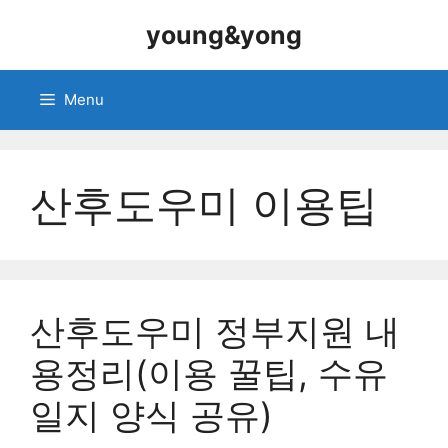
Skip
young&yong
to
content
Menu
산후도우미 이용팁
산후도우미 정부지원 내
용정리(이용 꿀팁, 수유
일지 양식 공유)