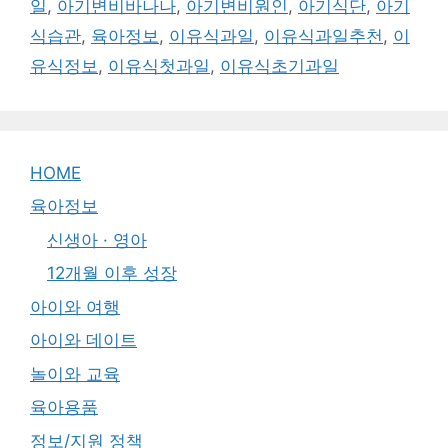
일
,
아기변비바나나
,
아기변비원인
,
아기식단
,
아기
식습관
,
육아정보
,
이유식과일
,
이유식과일추천
,
이
유식정보
,
이유식첫과일
,
이유식초기과일
HOME
육아정보
신생아 · 영아
12개월 이후 성장
아이와 여행
아이와 데이트
놀이와 교육
육아용품
정보/지원 정책