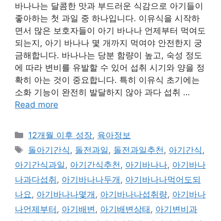
바나나는 달콤한 맛과 부드러운 식감으로 아기들이
좋아하는 첫 과일 중 하나입니다. 이유식을 시작하
면서 많은 보호자들이 아기 바나나 언제부터 먹여도
되는지, 아기 바나나 몇 개까지 먹여야 안전한지 궁
금해합니다. 바나나는 당분 함량이 높고, 숙성 정도
에 따라 변비를 유발할 수 있어 섭취 시기와 양을 정
확히 아는 것이 중요합니다. 특히 이유식 초기에는
소화 기능이 완전히 발달하지 않아 과다 섭취 …
Read more
Categories
12개월 이후 성장
,
육아정보
Tags
돌아기간식
,
돌전과일
,
돌전과일추천
,
아기간식
,
아기간식과일
,
아기간식추천
,
아기바나나
,
아기바나
나과다섭취
,
아기바나나두개
,
아기바나나먹어도되
나요
,
아기바나나몇개
,
아기바나나섭취량
,
아기바나
나언제부터
,
아기배변
,
아기배변상태
,
아기변비과