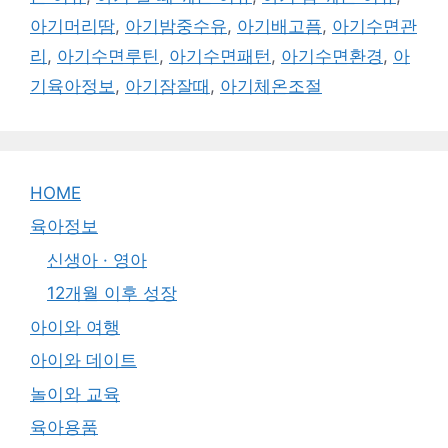
아기머리땀
,
아기밤중수유
,
아기배고픔
,
아기수면관
리
,
아기수면루틴
,
아기수면패턴
,
아기수면환경
,
아
기육아정보
,
아기잠잘때
,
아기체온조절
HOME
육아정보
신생아 · 영아
12개월 이후 성장
아이와 여행
아이와 데이트
놀이와 교육
육아용품