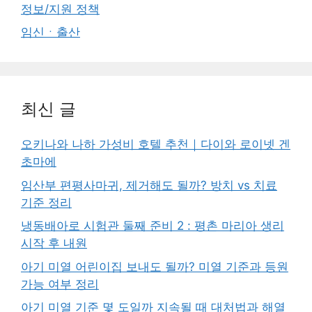
정보/지원 정책
임신ㆍ출산
최신 글
오키나와 나하 가성비 호텔 추천｜다이와 로이넷 겐
초마에
임산부 편평사마귀, 제거해도 될까? 방치 vs 치료
기준 정리
냉동배아로 시험관 둘째 준비 2 : 평촌 마리아 생리
시작 후 내원
아기 미열 어린이집 보내도 될까? 미열 기준과 등원
가능 여부 정리
아기 미열 기준 몇 도일까 지속될 때 대처법과 해열