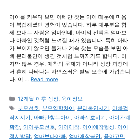
아이를 키우다 보면 아빠만 찾는 아이 때문에 마음
이 복잡해졌던 경험이 있습니다. 하루 대부분을 함
께 보내는 사람은 엄마인데, 아이의 선택은 엄마보
다 아빠인 것처럼 느껴질 때가 있습니다. 특히 아빠
가 보이지 않으면 울거나 계속 찾는 모습을 보면 아
빠 분리불안이 생긴 것처럼 느껴지기도 합니다. 하
지만 많은 경우, 애착의 문제가 아니라 성장 과정에
서 흔히 나타나는 자연스러운 발달 모습에 가깝습니
다. 이 …
Read more
Categories
12개월 이후 성장
,
육아정보
Tags
부모선호
,
부모역할차이
,
분리불안시기
,
아빠껌
딱지시기
,
아빠만찾는아이
,
아빠선호시기
,
아이관계
확장
,
아이부모선호
,
아이애착
,
아이애착형성
,
아이
정서발달
,
엄마보다아빠
,
엄마애착불안
,
육아고민