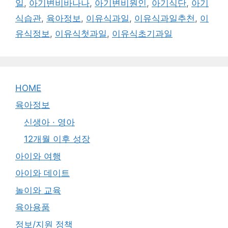
일
,
아기변비바나나
,
아기변비원인
,
아기식단
,
아기
식습관
,
육아정보
,
이유식과일
,
이유식과일추천
,
이
유식정보
,
이유식첫과일
,
이유식초기과일
HOME
육아정보
신생아 · 영아
12개월 이후 성장
아이와 여행
아이와 데이트
놀이와 교육
육아용품
정보/지원 정책