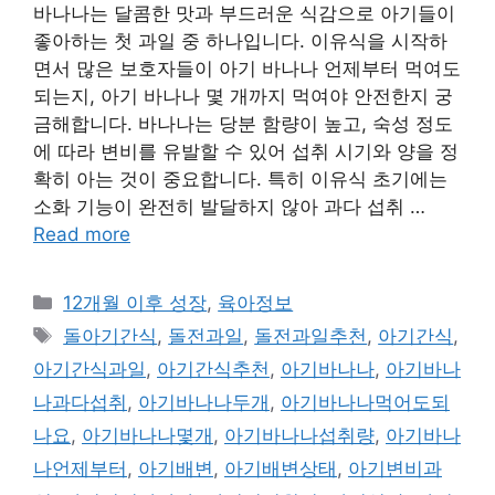
바나나는 달콤한 맛과 부드러운 식감으로 아기들이
좋아하는 첫 과일 중 하나입니다. 이유식을 시작하
면서 많은 보호자들이 아기 바나나 언제부터 먹여도
되는지, 아기 바나나 몇 개까지 먹여야 안전한지 궁
금해합니다. 바나나는 당분 함량이 높고, 숙성 정도
에 따라 변비를 유발할 수 있어 섭취 시기와 양을 정
확히 아는 것이 중요합니다. 특히 이유식 초기에는
소화 기능이 완전히 발달하지 않아 과다 섭취 …
Read more
Categories
12개월 이후 성장
,
육아정보
Tags
돌아기간식
,
돌전과일
,
돌전과일추천
,
아기간식
,
아기간식과일
,
아기간식추천
,
아기바나나
,
아기바나
나과다섭취
,
아기바나나두개
,
아기바나나먹어도되
나요
,
아기바나나몇개
,
아기바나나섭취량
,
아기바나
나언제부터
,
아기배변
,
아기배변상태
,
아기변비과